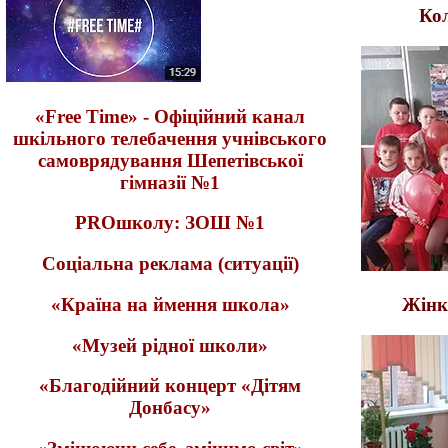
Ко
«Free Time» - Офіційний канал
шкільного телебачення учнівського
самоврядування Шепетівської
гімназії №1
PROшколу: ЗОШ №1
Соціальна реклама (ситуації)
«Країна на ймення школа»
Жінк
«Музей рідної школи»
«Благодійний концерт «Дітям
Донбасу»