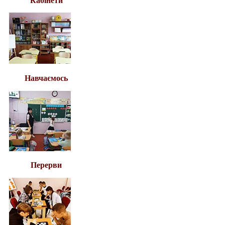
Кабінети
Навчаємось
Перерви