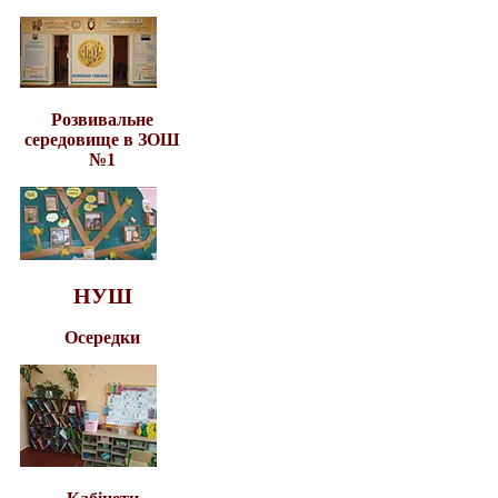
Розвивальне
середовище в ЗОШ
№1
НУШ
Осередки