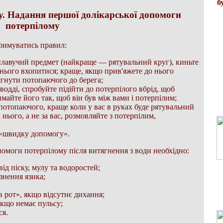
б
. Надання першої долікарської допомоги
потерпілому
римуватись правил:
плавучий предмет (найкраще — рятувальний круг), киньте
 нього вхопитися; краще, якщо прив'яжете до нього
ягнути потопаючого до берега;
одді, спробуйте підійти до потерпілого вбрід, щоб
имайте його так, щоб він був між вами і потерпілим;
потопаючого, краще коли у вас в руках буде рятувальний
нього, а не за вас, розмовляйте з потерпілим,
 «швидку допомогу».
помоги потерпілому після витягнення з води необхідно:
ід піску, мулу та водоростей;
знення язика;
в рот», якщо відсутнє дихання;
кщо немає пульсу;
ся.