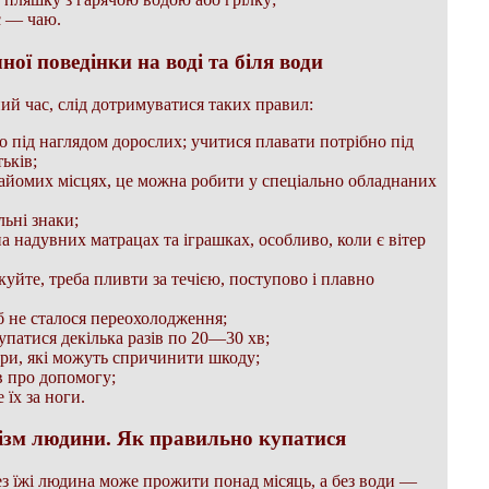
є — чаю.
ної поведінки на воді та біля води
ий час, слід дотримуватися таких правил:
о під наглядом дорослих; учитися плавати потрібно під
ьків;
знайомих місцях, це можна робити у спеціально обладнаних
ьні знаки;
а надувних матрацах та іграшках, особливо, коли є вітер
ікуйте, треба пливти за течією, поступово і плавно
б не сталося переохолодження;
упатися декілька разів по 20—30 хв;
ігри, які можуть спричинити шкоду;
в про допомогу;
 їх за ноги.
нізм людини. Як правильно купатися
з їжі людина може прожити понад місяць, а без води —