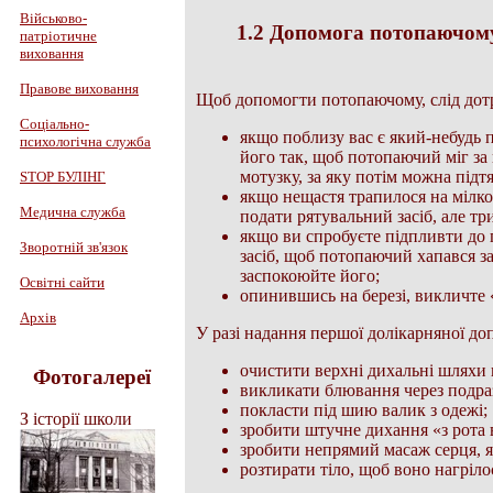
Військово-
1.2 Допомога потопаючому
патріотичне
виховання
Правове виховання
Щоб допомогти потопаючому, слід дот
Соціально-
якщо поблизу вас є який-небудь 
психологічна служба
його так, щоб потопаючий міг за
мотузку, за яку потім можна підт
STOP БУЛІНГ
якщо нещастя трапилося на мілков
Медична служба
подати рятувальний засіб, але тр
якщо ви спробуєте підпливти до 
Зворотній зв'язок
засіб, щоб потопаючий хапався за 
заспокоюйте його;
Освітні сайти
опинившись на березі, викличте
Архів
У разі надання першої долікарняної до
очистити верхні дихальні шляхи в
Фотогалереї
викликати блювання через подра
покласти під шию валик з одежі;
З історії школи
зробити штучне дихання «з рота 
зробити непрямий масаж серця, я
розтирати тіло, щоб воно нагріло