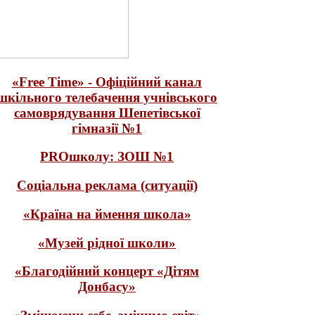
«Free Time» - Офіційний канал
шкільного телебачення учнівського
самоврядування Шепетівської
гімназії №1
PROшколу: ЗОШ №1
Соціальна реклама (ситуації)
«Країна на ймення школа»
«Музей рідної школи»
«Благодійний концерт «Дітям
Донбасу»