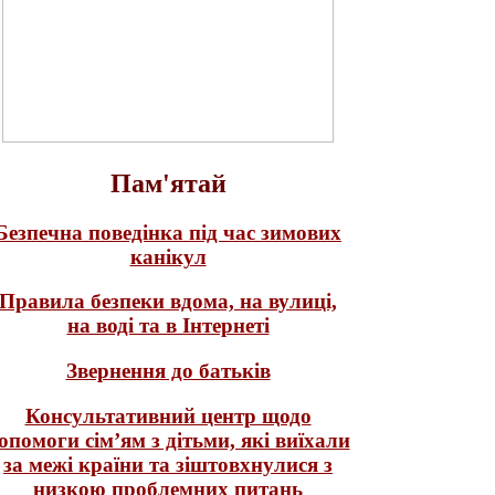
Пам'ятай
Безпечна поведінка під час зимових
канікул
Правила безпеки вдома, на вулиці,
на воді та в Інтернеті
Звернення до батьків
Консультативний центр щодо
опомоги сім’ям з дітьми, які виїхали
за межі країни та зіштовхнулися з
низкою проблемних питань