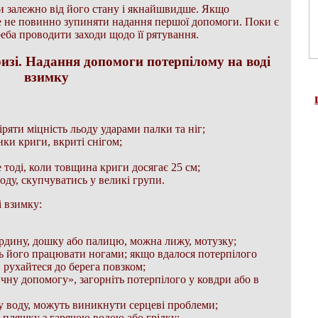
и залежно від його стану і якнайшвидше. Якщо
е не повинно зупиняти надання першої допомоги. Поки є
ба проводити заходи щодо її рятування.
изі. Надання допомоги потерпілому на воді
взимку
ряти міцність льоду ударами палки та ніг;
нки криги, вкриті снігом;
 тоді, коли товщина криги досягає 25 см;
оду, скупчуватись у великі групи.
 взимку:
рдину, дошку або палицю, можна лижу, мотузку;
ь його працювати ногами; якщо вдалося потерпілого
, рухайтеся до берега повзком;
чну допомогу», загорніть потерпілого у ковдри або в
у воду, можуть виникнути серцеві проблеми;
а пляшку з гарячою водою або грілку;