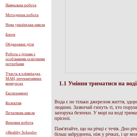
Навчальна робота
Методична робота
Нова українська школа
Блоги
Обдаровані діти
Робота з дітьми з
особливими освітними
потребами
Участь в олімпіадах,
МАН, інтерактивних
1.1 Уміння триматися на воді
конкурсах
Експеримент
Вода є не тільки джерелом життя, здор
Колектив
людини. Зазвичай гинуть ті, хто поруш
запорука безпеки. У морі на воді трим
Початкова школа
прісної.
Виховна робота
Пам'ятайте, що на річці є течія. Дно р
«Healthy Schools»
більш забруднена, ніж у річках, і це 