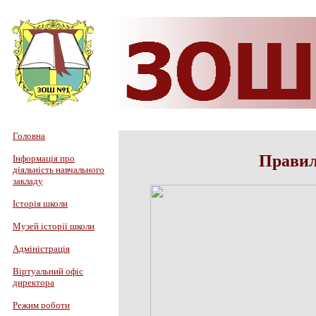
Головна
Правил
Інформація про
діяльність навчального
закладу
Історія школи
Музей історії школи
Адміністрація
Віртуальний офіс
директора
Режим роботи