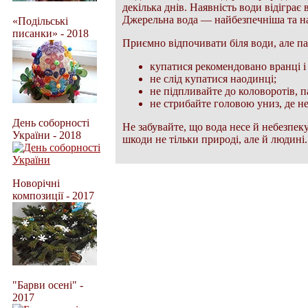
декілька днів. Наявність води відіграє
Джерельна вода — найбезпечніша та на
«Подільські
писанки» - 2018
Приємно відпочивати біля води, але па
купатися рекомендовано вранці і 
не слід купатися наодинці;
не підпливайте до коловоротів, па
не стрибайте головою униз, де н
День соборності
Не забувайте, що вода несе й небезпек
України - 2018
шкоди не тільки природі, але й людині.
Новорічні
композиції - 2017
"Барви осені" -
2017