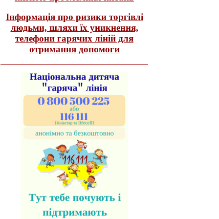
Інформація про ризики торгівлі
людьми, шляхи їх уникнення,
телефони гарячих ліній для
отримання допомоги