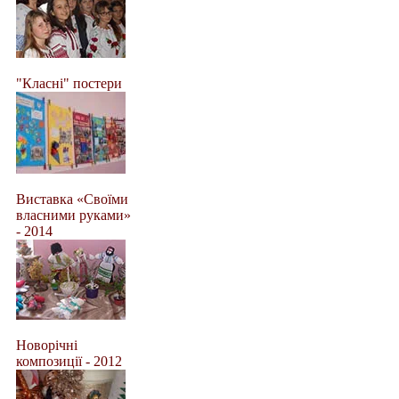
"Класні" постери
Виставка «Своїми
власними руками»
- 2014
Новорічні
композиції - 2012