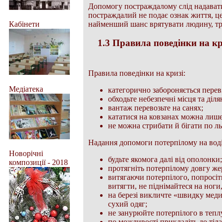
Допомогу постраждалому слід надават
постраждалий не подає ознак життя, ц
найменший шанс врятувати людину, тре
Кабінети
1.3 Правила поведінки на кр
Правила поведінки на кризі:
Медіатека
категорично забороняється переві
обходьте небезпечні місця та діля
вантаж перевозьте на санях;
кататися на ковзанах можна лише
не можна стрибати й бігати по ль
Надання допомоги потерпілому на воді
Новорічні
будьте якомога далі від ополонки;
композиції - 2018
протягніть потерпілому довгу же
витягаючи потерпілого, попросіт
витягти, не піднімайтеся на ноги
на березі викличте «швидку меди
сухий одяг;
не занурюйте потерпілого в тепл
по можливості прикладіть до тіл