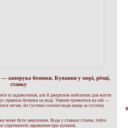
 — запорука безпеки. Купання у морі, річці,
ставку
ов'я та задоволення, але й джерелом небезпеки для життя
ує правила безпеки на воді. Уміння триматися на ній —
атися легше, бо густина солоної води вища за густину
В
ічки може бути замуленим. Вода у ставках стояча, тобто
може спричинити зараження при купанні.