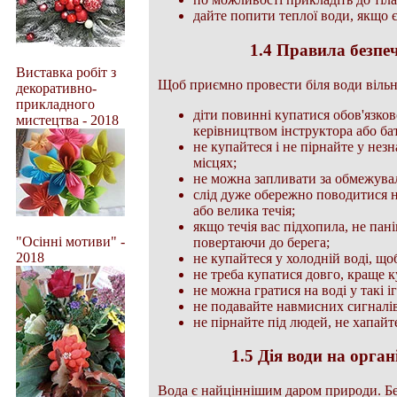
дайте попити теплої води, якщо 
1.4 Правила безпеч
Виставка робіт з
Щоб приємно провести біля води вільн
декоративно-
прикладного
діти повинні купатися обов'язков
мистецтва - 2018
керівництвом інструктора або бат
не купайтеся і не пірнайте у не
місцях;
не можна запливати за обмежувал
слід дуже обережно поводитися н
або велика течія;
якщо течія вас підхопила, не пан
"Осінні мотиви" -
повертаючи до берега;
2018
не купайтеся у холодній воді, що
не треба купатися довго, краще к
не можна гратися на воді у такі 
не подавайте навмисних сигналі
не пірнайте під людей, не хапайте
1.5 Дія води на орга
Вода є найціннішим даром природи. Бе