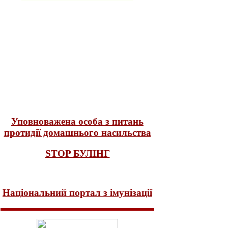
Уповноважена особа з питань
протидії домашнього насильства
STOP БУЛІНГ
Національний портал з імунізації