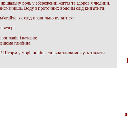
 вирішальну роль у збереженні життя та здоров'я людини.
йсмачніша. Воду з проточних водойм слід кип'ятити.
м'ятайте, як слід правильно купатися:
ввечері;
роплавів і катерів;
евідома глибина.
у! Шторм у морі, повінь, сильна злива можуть завдати
д